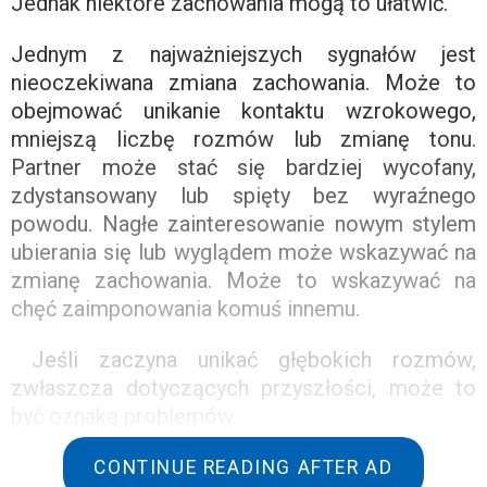
Jednak niektóre zachowania mogą to ułatwić.
Jednym z najważniejszych sygnałów jest
nieoczekiwana zmiana zachowania. Może to
obejmować unikanie kontaktu wzrokowego,
mniejszą liczbę rozmów lub zmianę tonu.
Partner może stać się bardziej wycofany,
zdystansowany lub spięty bez wyraźnego
powodu. Nagłe zainteresowanie nowym stylem
ubierania się lub wyglądem może wskazywać na
zmianę zachowania. Może to wskazywać na
chęć zaimponowania komuś innemu.
Jeśli zaczyna unikać głębokich rozmów,
zwłaszcza dotyczących przyszłości, może to
być oznaką problemów.
Jeśli zauważysz, że zaczął ukrywać pewne
CONTINUE READING AFTER AD