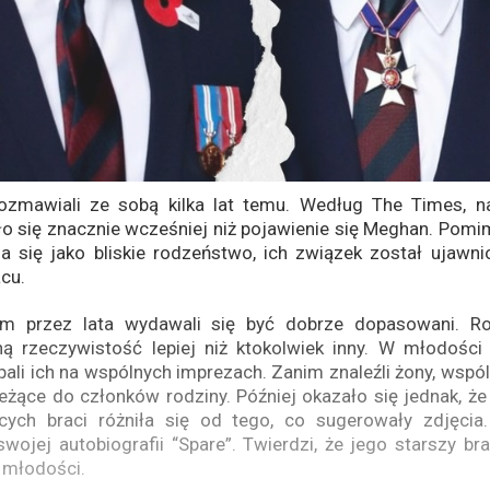
rozmawiali ze sobą kilka lat temu. Według The Times, n
o się znacznie wcześniej niż pojawienie się Meghan. Pomi
a się jako bliskie rodzeństwo, ich związek został ujawni
acu.
iam przez lata wydawali się być dobrze dopasowani. R
ą rzeczywistość lepiej niż ktokolwiek inny. W młodości 
pali ich na wspólnych imprezach. Zanim znaleźli żony, wspó
eżące do członków rodziny. Później okazało się jednak, ż
żęcych braci różniła się od tego, co sugerowały zdjęcia.
wojej autobiografii “Spare”. Twierdzi, że jego starszy b
 młodości.