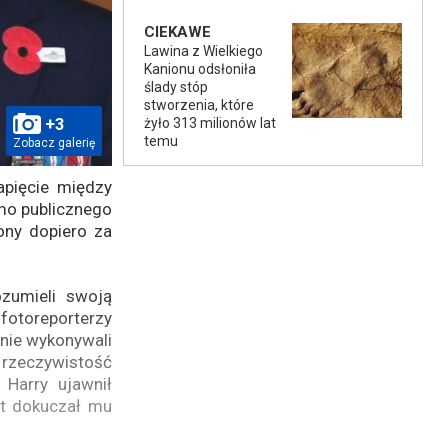
CIEKAWE
Lawina z Wielkiego
Kanionu odsłoniła
ślady stóp
stworzenia, które
+3
żyło 313 milionów lat
temu
Zobacz galerię
apięcie między
mo publicznego
ony dopiero za
ozumieli swoją
fotoreporterzy
lnie wykonywali
e rzeczywistość
 Harry ujawnił
rat dokuczał mu