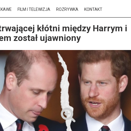
EKAWE
FILM I TELEWIZJA
ROZRYWKA
KONTAKT
rwającej kłótni między Harrym i
em został ujawniony