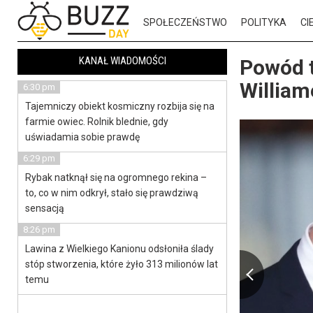
SPOŁECZEŃSTWO
POLITYKA
CI
KANAŁ WIADOMOŚCI
Powód t
William
6:30 pm
Tajemniczy obiekt kosmiczny rozbija się na
farmie owiec. Rolnik blednie, gdy
uświadamia sobie prawdę
6:29 pm
Rybak natknął się na ogromnego rekina –
to, co w nim odkrył, stało się prawdziwą
sensacją
8:26 pm
Lawina z Wielkiego Kanionu odsłoniła ślady
stóp stworzenia, które żyło 313 milionów lat
temu