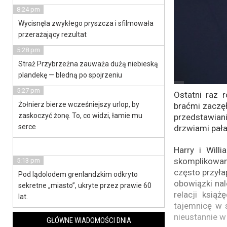
8:24 pm
Wycisnęła zwykłego pryszcza i sfilmowała
przerażający rezultat
5:28 pm
Straż Przybrzeżna zauważa dużą niebieską
plandekę — bledną po spojrzeniu
5:27 pm
Ostatni raz 
Żołnierz bierze wcześniejszy urlop, by
braćmi zaczęł
zaskoczyć żonę. To, co widzi, łamie mu
przedstawiani
serce
drzwiami pał
Harry i Will
skomplikowan
5:13 pm
często przyła
Pod lądolodem grenlandzkim odkryto
obowiązki nal
sekretne „miasto”, ukryte przez prawie 60
relacji ksią
lat.
tajemnicę w s
nieustannie w
GŁÓWNE WIADOMOŚCI DNIA