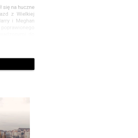
ł się na huczne
azd z Wielkiej
Harry i Meghan
ć poprawionego
owadzonymi do
przystępnym i
y wizerunkowi
j organizacji
w Afryce w celu
iam był bliskim
żców, którego
dy jest bliska