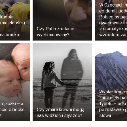
W Czechach m
epidemii, po
ykański
Polsce sytuac
umiejętności i
gwałtownie si
i
Czy Putin zostanie
z dramatycz
na boisku
wyeliminowany?
wzrostem za
ni są pasjonatami ratowania chronionych gatunków w Af
ektywy prowadzenia projektów. William wierzy w sku
Wysłał drona 
rowadzonych przez lokalną społeczność, w których ludnoś
zamknięty pa
rojaczki – a
Tybetu – odkr
na do obrony swojej ziemi w miarę upływu czasu.
zecie dziecko
Czy zmarli krewni mogą
pozostawiło 
!
nas widzieć i słyszeć?
słowa
iam nie szukają kompromisu w słusznej sprawie. Zamia
w ich mocy, by bronić swoich racji. Nie ogranicza się to do 