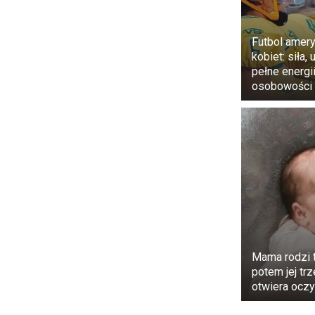
Futbol amer
kobiet: siła, 
pełne energi
osobowości 
Obaj mężczyź
różne persp
programach p
Mama rodzi t
się zobowiąza
potem jej tr
otwiera oczy
Harry i Will
wszystko, co 