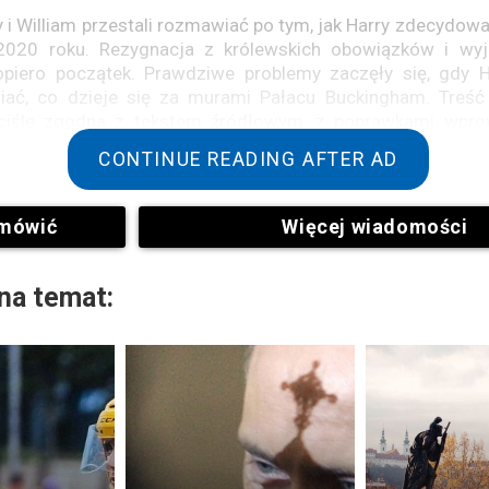
 i William przestali rozmawiać po tym, jak Harry zdecydowa
2020 roku. Rezygnacja z królewskich obowiązków i wyj
dopiero początek. Prawdziwe problemy zaczęły się, gdy 
niać, co dzieje się za murami Pałacu Buckingham. Treś
ściśle zgodna z tekstem źródłowym, z poprawkami wpr
ań, gramatyki i słownictwa, aby uczynić go bardziej 
CONTINUE READING AFTER AD
 do zrozumienia. Ich wyznania poważnie zaszkodził
dziny królewskiej.
mówić
Więcej wiadomości
e książę Harry został zmuszony do opuszczenia swoje
j.
na temat:
iskrą były ich dyskusje na temat ograniczenia kłusownictwa 
ożonych gatunków zwierząt.
funkcję prezesa African Parks od 2017 roku, podczas gdy Will
m Antona Mzimba, działacza na rzecz ochrony nosoro
łusownicy. Źródło podaje, że ochrona afrykańskiej przyro
mężczyzn.