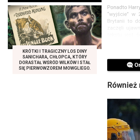
Ponadto Harry
“wyjście” w 
Brytanii to 
zaczęli ujaw
tekstu jest 
struktury zd
łatwiejszym
KRÓTKI I TRAGICZNY LOS DINY
brytyjskiej ro
SANICHARA, CHŁOPCA, KTÓRY
DORASTAŁ WŚRÓD WILKÓW I STAŁ
O
SIĘ PIERWOWZOREM MOWGLIEGO.
W rezultaci
charytatywne
Również 
Mówi się, że 
ochrony zagr
Harry pełnił 
przyjaciele
zamordowali k
sercom obu 