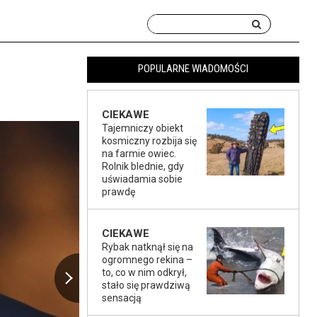
POPULARNE WIADOMOŚCI
CIEKAWE
Tajemniczy obiekt
kosmiczny rozbija się
na farmie owiec.
Rolnik blednie, gdy
uświadamia sobie
prawdę
CIEKAWE
Rybak natknął się na
ogromnego rekina –
to, co w nim odkrył,
stało się prawdziwą
sensacją