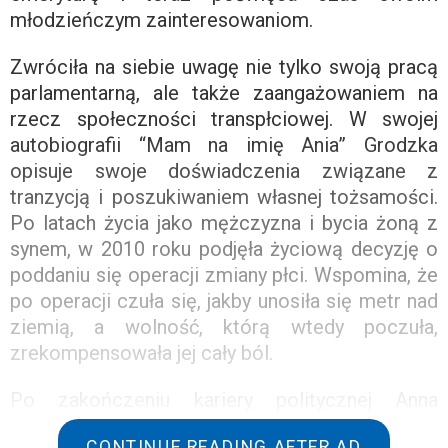
młodzieńczym zainteresowaniom.
Zwróciła na siebie uwagę nie tylko swoją pracą
parlamentarną, ale także zaangażowaniem na
rzecz społeczności transpłciowej. W swojej
autobiografii “Mam na imię Ania” Grodzka
opisuje swoje doświadczenia związane z
tranzycją i poszukiwaniem własnej tożsamości.
Po latach życia jako mężczyzna i bycia żoną z
synem, w 2010 roku podjęła życiową decyzję o
poddaniu się operacji zmiany płci. Wspomina, że
po operacji czuła się, jakby unosiła się metr nad
ziemią, a wolność, którą wtedy poczuła,
zrekompensowała jej cały ból.
Po zakończeniu kariery politycznej Anna
Grodzka zajęła się muzyką. W wywiadzie dla
CONTINUE READING AFTER AD