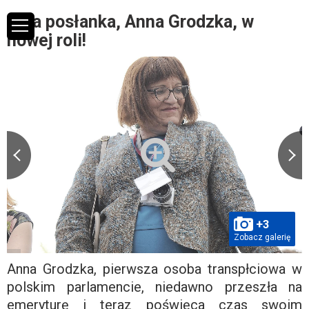
Była posłanka, Anna Grodzka, w
nowej roli!
+3
Zobacz galerię
Anna Grodzka, pierwsza osoba transpłciowa w
polskim parlamencie, niedawno przeszła na
emeryturę i teraz poświęca czas swoim