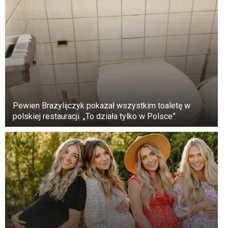
Pewien Brazylijczyk pokazał wszystkim toaletę w
polskiej restauracji. „To działa tylko w Polsce”
+3
Zobacz galerię
Miłość Meghan do jej psów, Bogarta i Guya, była
widoczna w sposobie, w jaki udostępniała ich