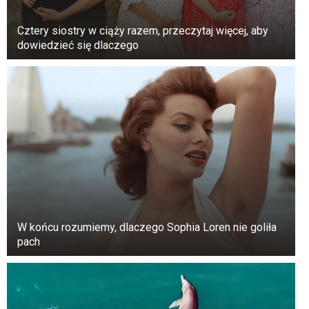
zdjęcia. To tak, jakby uważała je za swoje własne
dzieci, pielęgnując poczucie ciepła i uczucia
Cztery siostry w ciąży razem, przeczytaj więcej, aby
dowiedzieć się dlaczego
wśród swoich zwolenników.
W końcu rozumiemy, dlaczego Sophia Loren nie goliła
pach