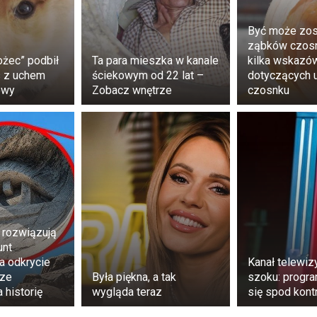
Być może zost
ząbków czosn
ożec” podbił
Ta para mieszka w kanale
kilka wskazó
es z uchem
ściekowym od 22 lat –
dotyczących 
owy
Zobacz wnętrze
czosnku
, film pięknej tancerki na kanale Sary Aemei nie tyl
ystępy taneczne, ale także stanowi inspirującą opowieść 
rzez ruch. Film oferuje fascynujący wgląd w świat piękna, p
ąc trwałe wrażenie na widzach i zachęcając ich do 
 rozwiązują
o wszechświata tańca.
unt
a odkrycie
Kanał telewizy
sze
Była piękna, a tak
szoku: progr
 historię
wygląda teraz
się spod kontr