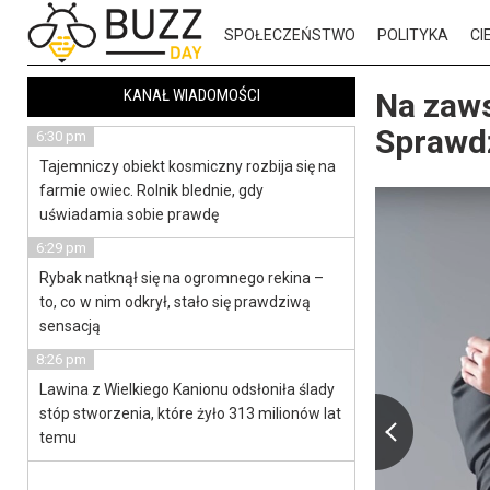
SPOŁECZEŃSTWO
POLITYKA
CI
KANAŁ WIADOMOŚCI
Na zaws
Sprawdź
6:30 pm
Tajemniczy obiekt kosmiczny rozbija się na
farmie owiec. Rolnik blednie, gdy
uświadamia sobie prawdę
6:29 pm
Rybak natknął się na ogromnego rekina –
to, co w nim odkrył, stało się prawdziwą
sensacją
8:26 pm
Lawina z Wielkiego Kanionu odsłoniła ślady
stóp stworzenia, które żyło 313 milionów lat
temu