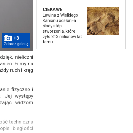
CIEKAWE
Lawina z Wielkiego
Kanionu odsłoniła
ślady stóp
stworzenia, które
żyło 313 milionów lat
+3
temu
Zobacz galerię
ięk, nieliczni
aniec. Filmy na
żdy ruch i krąg
nie fizyczne i
w. Jej występy
czając widzom
łość techniczna
pis biegłości