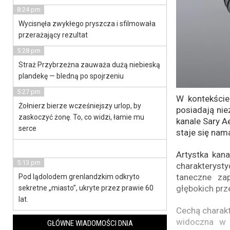
8:24 pm
Wycisnęła zwykłego pryszcza i sfilmowała
przerażający rezultat
5:28 pm
Straż Przybrzeżna zauważa dużą niebieską
plandekę — bledną po spojrzeniu
5:27 pm
W kontekście
Żołnierz bierze wcześniejszy urlop, by
posiadają niez
zaskoczyć żonę. To, co widzi, łamie mu
kanale Sary A
serce
staje się nam
Artystka kan
5:13 pm
charakteryst
taneczne zap
Pod lądolodem grenlandzkim odkryto
głębokich prz
sekretne „miasto”, ukryte przez prawie 60
lat.
Cechą charakt
widoczna w k
GŁÓWNE WIADOMOŚCI DNIA