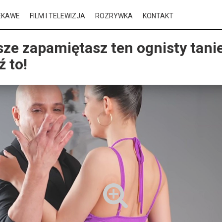
EKAWE
FILM I TELEWIZJA
ROZRYWKA
KONTAKT
ze zapamiętasz ten ognisty tani
 to!