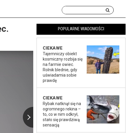
ec.
POPULARNE WIADOMOŚCI
CIEKAWE
Tajemniczy obiekt
kosmiczny rozbija się
na farmie owiec.
Rolnik blednie, gdy
uświadamia sobie
prawdę
CIEKAWE
Rybak natknął się na
ogromnego rekina –
to, co w nim odkrył,
stało się prawdziwą
sensacją