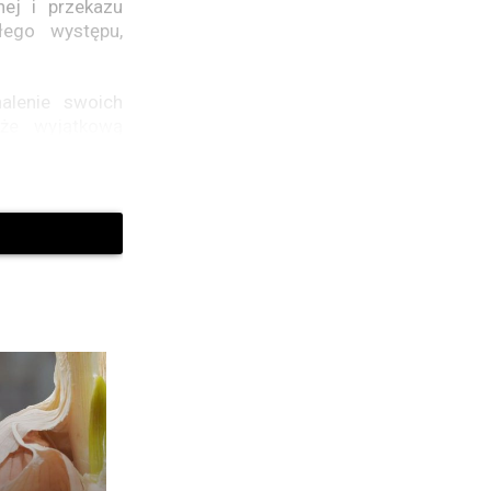
nej i przekazu
łego występu,
alenie swoich
kże wyjątkową
 i dynamiczną
inspirując ich
żających pogoń
wowania swojej
ca, stanowiąc
 ta jest forum
 łączy wspólna