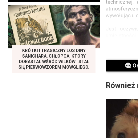
technicznej,
atmosferycz
wywołując u 
Jest oczywi
umiejętnośc
umiejętność
choreografię 
KRÓTKI I TRAGICZNY LOS DINY
SANICHARA, CHŁOPCA, KTÓRY
Film zachęca
DORASTAŁ WŚRÓD WILKÓW I STAŁ
O
SIĘ PIERWOWZOREM MOWGLIEGO.
do realizowa
za tańcem, z
artystycznej w
Również 
Ponadto kana
platformę wy
wymiany pomy
pasja do tańc