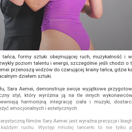
 tańca, formy sztuki obejmującej ruch, muzykalność i wdz
wykły poziom talentu i energii, szczególnie jeśli chodzi o t
emei przenoszą widzów do czarującej krainy tańca, gdzie ka
acalnym dziełem sztuki.
ału, Sara Aemei, demonstruje swoje wyjątkowe przygotowa
yczny styl, który wyróżnia ją na tle innych wykonawcó
ewniają harmonijną integrację ciała i muzyki, dostar
eżyć emocjonalnych i estetycznych.
erystyczną filmów Sary Aemei jest wyraźna precyzja i bieg
ażdym ruchu. Występ młodej tancerki to nie tylko po