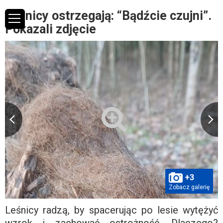
Leśnicy ostrzegają: “Bądźcie czujni”.
Pokazali zdjęcie
+3
Zobacz galerię
Leśnicy radzą, by spacerując po lesie wytężyć
wzrok i zachować ostrożność. Dlaczego?