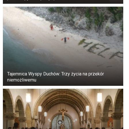
sposoby. Szyję i kark czeszą silnymi ruchami
głowy z góry na dół, a boki kołysząc w przód i w
tył.
Tajemnica Wyspy Duchów: Trzy życia na przekór
niemożliwemu