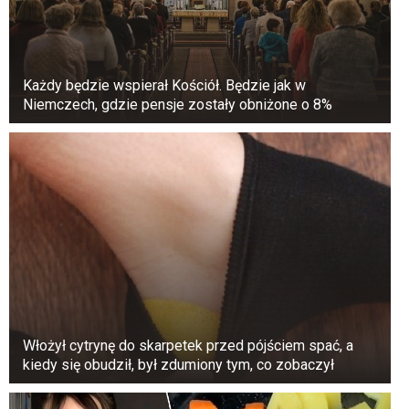
Każdy będzie wspierał Kościół. Będzie jak w
Niemczech, gdzie pensje zostały obniżone o 8%
Wiązki zwisających włosów są najlepszym
dowodem na to, że żubry używają tego obszaru
podczas linienia.
Coaching jest wykorzystywany nie tylko do
pozbycia się niechcianej sierści. Od późnej
wiosny do późnej jesieni zwierzętom
przeszkadzają liczne owady i roztocza.
Ocierając się o pnie, wystające gałęzie lub
korzenie, zwierzęta eliminują irytujących gości
lub drapią swędzące miejsce.
Włożył cytrynę do skarpetek przed pójściem spać, a
kiedy się obudził, był zdumiony tym, co zobaczył