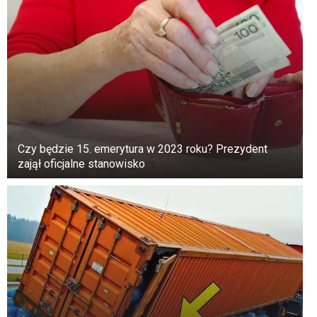
czołgów w kraju wykonuje genialny manewr,
który zmienia bieg bitwy na północy.
Rezultaty rosyjskiego ataku na Litwę.
Zamrożona klatka wideo z Lrytas. lt
Do końca dziesięciodniowej bitwy planistycznej
siły litewskie straciły:
Czy będzie 15. emerytura w 2023 roku? Prezydent
17 czołgów,
zajął oficjalne stanowisko
145 pojazdów opancerzonych,
3650 żołnierzy.
Straty Rosji są znacznie wyższe:
411 czołgów,