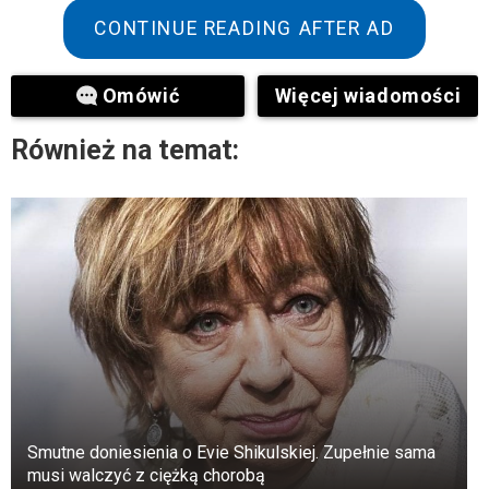
CONTINUE READING AFTER AD
Na Litwie z NATO przebywa około 800
niemieckich żołnierzy. Mają mnóstwo pojazdów
Omówić
Więcej wiadomości
i broni, w tym czołgi Leopard 2.
Również na temat:
Smutne doniesienia o Evie Shikulskiej. Zupełnie sama
musi walczyć z ciężką chorobą