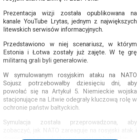
Prezentacja wizji została opublikowana na
kanale YouTube Lrytas, jednym z największych
litewskich serwisów informacyjnych.
Przedstawiono w niej scenariusz, w którym
Estonia i Łotwa zostały już zajęte. W tę grę
militarną grali byli generałowie.
W symulowanym rosyjskim ataku na NATO
Sojusz potrzebowałby dziesięciu dni, aby
powołać się na Artykuł 5. Niemieckie wojska
stacjonujące na Litwie odegrały kluczową rolę w
ochronie państw bałtyckich.
Symulacja została przeprowadzona, aby
zobaczyć, jak NATO zareaguje na rosyjski atak i
dowiedzieć się, jak chronić państwa bałtyckie.