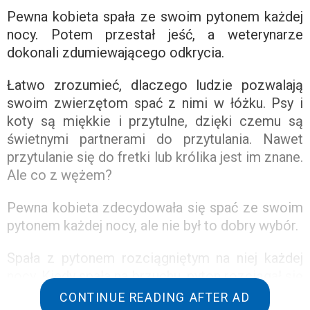
Pewna kobieta spała ze swoim pytonem każdej
nocy. Potem przestał jeść, a weterynarze
dokonali zdumiewającego odkrycia.
Łatwo zrozumieć, dlaczego ludzie pozwalają
swoim zwierzętom spać z nimi w łóżku. Psy i
koty są miękkie i przytulne, dzięki czemu są
świetnymi partnerami do przytulania. Nawet
przytulanie się do fretki lub królika jest im znane.
Ale co z wężem?
Pewna kobieta zdecydowała się spać ze swoim
pytonem każdej nocy, ale nie był to dobry wybór.
Spała z pytonem rozciągniętym na niej każdej
nocy. Kiedy spała na brzuchu, pyton rozciągał się
od jej głowy do palców u stóp. Uwielbiała to i
CONTINUE READING AFTER AD