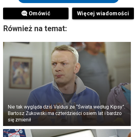
uważała to za wyjątkowy moment. Ale potem
zauważyła, że ​​coś jest nie tak.
Omówić
Więcej wiadomości
Po spaniu z kobietą w jej łóżku przez kilka
Również na temat:
tygodni pyton nagle przestał jeść. Kobieta była
zmartwiona i zabrała węża do weterynarza, aby
sprawdzić, dlaczego nie je jak zwykle.
Nie tak wygląda dziś Valdus ze “Świata według Kipsy”.
Bartosz Żukowski ma czterdzieści osiem lat i bardzo
się zmienił