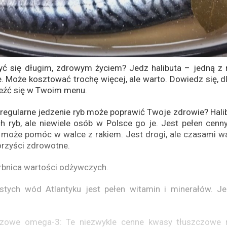
yć się długim, zdrowym życiem? Jedz halibuta – jedną z
e. Może kosztować trochę więcej, ale warto. Dowiedz się, d
leźć się w Twoim menu.
 regularne jedzenie ryb może poprawić Twoje zdrowie? Halib
h ryb, ale niewiele osób w Polsce go je. Jest pełen cenn
 może pomóc w walce z rakiem. Jest drogi, ale czasami wa
orzyści zdrowotne.
arbnica wartości odżywczych.
ystych wód Atlantyku jest pełen witamin i minerałów. J
zowe omega-3: Te niezwykle cenne kwasy tłuszczowe m