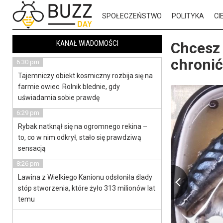
SPOŁECZEŃSTWO
POLITYKA
CI
KANAŁ WIADOMOŚCI
Chcesz 
chronić
6:30 pm
Tajemniczy obiekt kosmiczny rozbija się na
farmie owiec. Rolnik blednie, gdy
uświadamia sobie prawdę
6:29 pm
Rybak natknął się na ogromnego rekina –
to, co w nim odkrył, stało się prawdziwą
sensacją
8:26 pm
Lawina z Wielkiego Kanionu odsłoniła ślady
stóp stworzenia, które żyło 313 milionów lat
temu