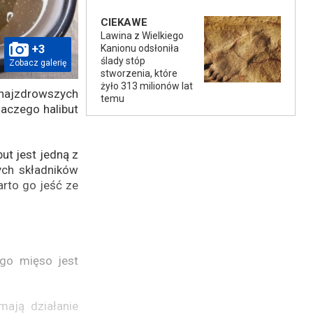
CIEKAWE
Lawina z Wielkiego
+3
Kanionu odsłoniła
ślady stóp
Zobacz galerię
stworzenia, które
żyło 313 milionów lat
 najzdrowszych
temu
laczego halibut
ut jest jedną z
ych składników
rto go jeść ze
ego mięso jest
ają działanie