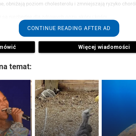
e, obniżają poziom cholesterolu i zmniejszają ryzyko choró
D są niezbędne dla zdrowych oczu, skóry i kości.
CONTINUE READING AFTER AD
mówić
Więcej wiadomości
na temat:
rupy B są również bardzo ważne. Wspierają układ nerwow
czerwonych krwinek.