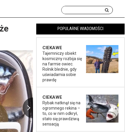
oże
POPULARNE WIADOMOŚCI
CIEKAWE
Tajemniczy obiekt
kosmiczny rozbija się
na farmie owiec.
Rolnik blednie, gdy
uświadamia sobie
prawdę
CIEKAWE
Rybak natknął się na
ogromnego rekina –
to, co w nim odkrył,
stało się prawdziwą
sensacją