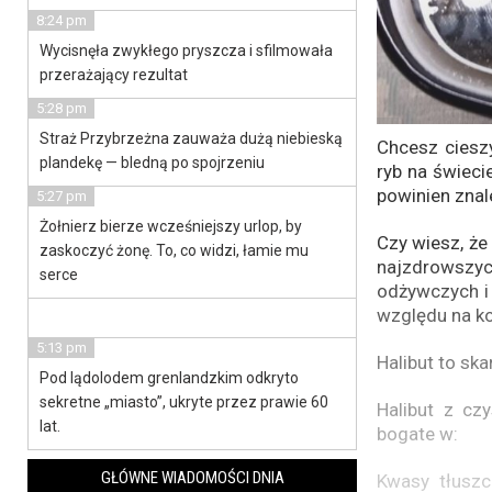
8:24 pm
Wycisnęła zwykłego pryszcza i sfilmowała
przerażający rezultat
5:28 pm
Straż Przybrzeżna zauważa dużą niebieską
Chcesz ciesz
plandekę — bledną po spojrzeniu
ryb na świeci
powinien zna
5:27 pm
Żołnierz bierze wcześniejszy urlop, by
Czy wiesz, że
zaskoczyć żonę. To, co widzi, łamie mu
najzdrowszyc
serce
odżywczych i
względu na k
5:13 pm
Halibut to sk
Pod lądolodem grenlandzkim odkryto
sekretne „miasto”, ukryte przez prawie 60
Halibut z cz
lat.
bogate w:
GŁÓWNE WIADOMOŚCI DNIA
Kwasy tłuszc