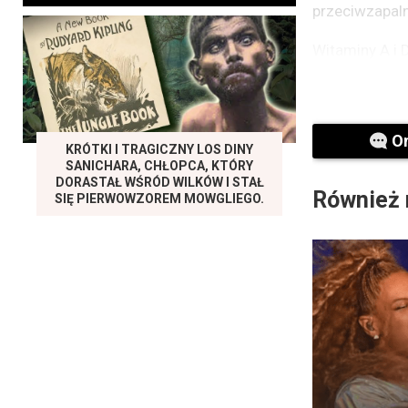
przeciwzapaln
Witaminy A i 
O
KRÓTKI I TRAGICZNY LOS DINY
SANICHARA, CHŁOPCA, KTÓRY
DORASTAŁ WŚRÓD WILKÓW I STAŁ
Również 
SIĘ PIERWOWZOREM MOWGLIEGO.
Witaminy z g
wytwarzaniu 