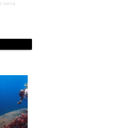
b serca.
y i pomagają w