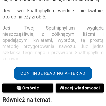
Jeśli Twój Spathiphyllum więdnie i nie kwitnie,
oto co należy zrobić.
Jeśli Twój Spathiphyllum wygląda
nieszczęśliwie, z żółknącymi liśćmi i
opadającymi kwiatami, wypróbuj tę prostą
metodę przygotowania nawozu. Już jedna
szklanka tego napoju przywróci Spathiphyllum
zdrowie.
CONTINUE READING AFTER AD
Omówić
Więcej wiadomości
Również na temat: