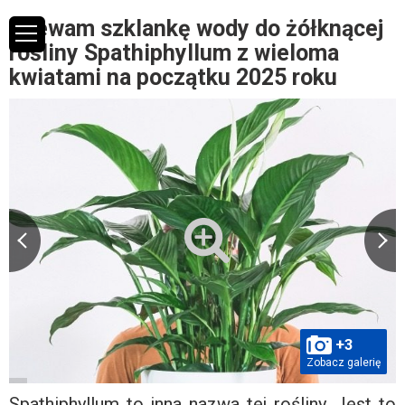
Wlewam szklankę wody do żółknącej
rośliny Spathiphyllum z wieloma
kwiatami na początku 2025 roku
+3
Zobacz galerię
Spathiphyllum to inna nazwa tej rośliny. Jest to