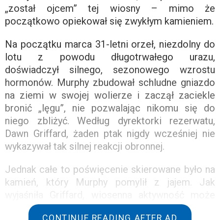
„został ojcem” tej wiosny – mimo że
początkowo opiekował się zwykłym kamieniem.
Na początku marca 31-letni orzeł, niezdolny do
lotu z powodu długotrwałego urazu,
doświadczył silnego, sezonowego wzrostu
hormonów. Murphy zbudował schludne gniazdo
na ziemi w swojej wolierze i zaczął zaciekle
bronić „lęgu”, nie pozwalając nikomu się do
niego zbliżyć. Według dyrektorki rezerwatu,
Dawn Griffard, żaden ptak nigdy wcześniej nie
wykazywał tak silnej reakcji obronnej.
Jednak całe to poświęcenie skierowane było na
kamień, który Murphy pomylił z jajem. Jak
wyjaśniła Griffard, wiosenna aktywność może
sprawić, że ptaki będą wysiadywać każdy obiekt
CONTINUE READING AFTER AD