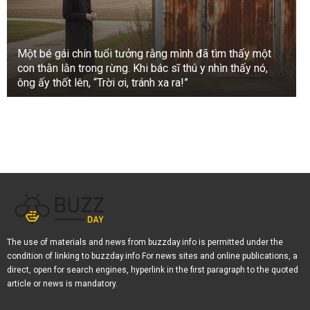
Một bé gái chín tuổi tưởng rằng mình đã tìm thấy một
con thằn lằn trong rừng. Khi bác sĩ thú y nhìn thấy nó,
ông ấy thốt lên, “Trời ơi, tránh xa ra!”
The use of materials and news from buzzday.info is permitted under the
condition of linking to buzzday.info For news sites and online publications, a
direct, open for search engines, hyperlink in the first paragraph to the quoted
article or news is mandatory.