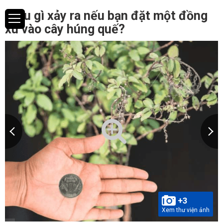
Điều gì xảy ra nếu bạn đặt một đồng
xu vào cây húng quế?
+3
Xem thư viện ảnh