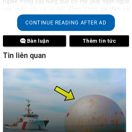
rupee trong cây húng quế có thể giúp ngăn ngừa
các cuộc cãi vã và bất đồng trong gia đình và
củng cố mối quan hệ gia đình.
CONTINUE READING AFTER AD
Người ta cũng tin rằng nó thu hút năng lượng tích
cực.
Bàn luận
Thêm tin tức
Người ta tin rằng việc đặt một đồng xu một
Tin liên quan
rupee vào cây húng quế hoặc chôn nó xuống đất
sẽ giữ lại năng lượng tích cực trong nhà của một
người.
Các vấn đề về tiền bạc sẽ biến mất. Nếu bạn lo
lắng về tiền bạc, bạn có thể đặt một đồng xu
một rupee vào cây Tulsi. Điều này sẽ giúp bạn
thoát khỏi các vấn đề về tài chính.