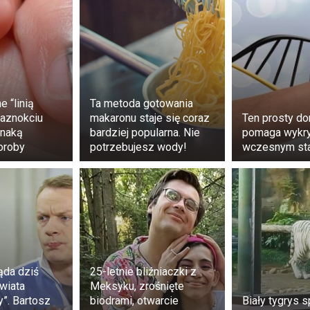
rta.
lgado en la red Twitter deja ver a Bella Montoya, de 76 añ
ter.com/tTdvcJ8O37
ión (@LaNacionPy)
June 12, 2023
 “linią
Ta metoda gotowania
Ministerstwo Zdrowia poinformowało, że utworzono kom
paznokciu
makaronu staje się coraz
Ten prosty d
dać sprawę siedemdziesięcio sześcioletniej matki. Ogłosi
znaką
bardziej popularna. Nie
pomaga wykry
częte badanie lekarskie w celu ustalenia odpowiedzialnoś
oroby
potrzebujesz wody!
wczesnym st
 potwierdzeniem zgonu”.
ąda dziś
25-letnie bliźniaczki z
wiata
Meksyku, zrośnięte
”. Bartosz
biodrami, otwarcie
Biały tygrys s