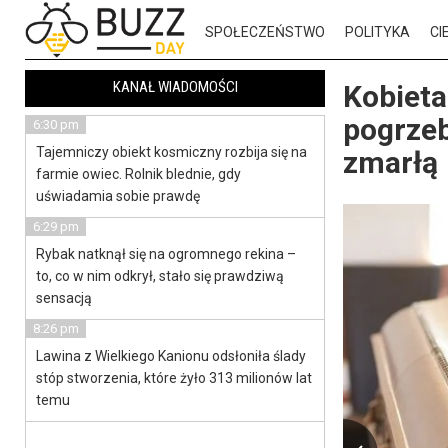
SPOŁECZEŃSTWO
POLITYKA
CI
KANAŁ WIADOMOŚCI
Kobieta
pogrzeb
6:30 pm
Tajemniczy obiekt kosmiczny rozbija się na
zmarłą
farmie owiec. Rolnik blednie, gdy
uświadamia sobie prawdę
6:29 pm
Rybak natknął się na ogromnego rekina –
to, co w nim odkrył, stało się prawdziwą
sensacją
8:26 pm
Lawina z Wielkiego Kanionu odsłoniła ślady
stóp stworzenia, które żyło 313 milionów lat
temu