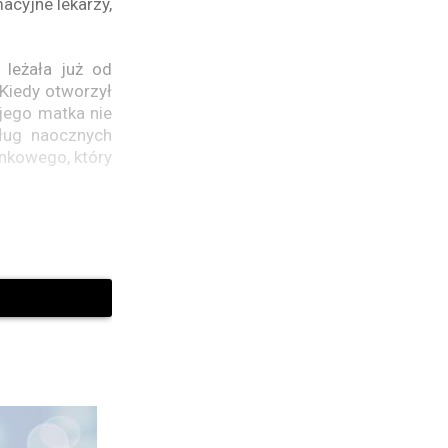
acyjne lekarzy,
 leżała już od
 Kiedy otworzył
 jego matka nie
dług naocznych
nkowego, który
ntynuowano jej
ął jej ramię, a
a reagować” –
, co się stało.
 żyła i była ze
 cinco horas de
que había sido