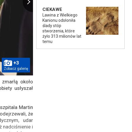
CIEKAWE
Lawina z Wielkiego
Kanionu odsłoniła
ślady stóp
stworzenia, które
żyło 313 milionów lat
temu
+3
Zobacz galerię
a zmarłą około
obiety usłyszał
szpitala Martin
dejrzewali, że
ycznym, udar
 nadciśnienie i