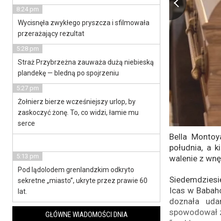
8:24 pm
Wycisnęła zwykłego pryszcza i sfilmowała
przerażający rezultat
5:28 pm
Straż Przybrzeżna zauważa dużą niebieską
plandekę — bledną po spojrzeniu
5:27 pm
Żołnierz bierze wcześniejszy urlop, by
zaskoczyć żonę. To, co widzi, łamie mu
serce
Bella Montoy
południa, a k
5:13 pm
walenie z wnę
Pod lądolodem grenlandzkim odkryto
Siedemdziesię
sekretne „miasto”, ukryte przez prawie 60
Icas w Babaho
lat.
doznała uda
spowodował za
GŁÓWNE WIADOMOŚCI DNIA