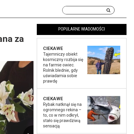
POPULARNE WIADOMOŚCI
ana za
CIEKAWE
Tajemniczy obiekt
kosmiczny rozbija się
na farmie owiec.
Rolnik blednie, gdy
uświadamia sobie
prawdę
CIEKAWE
Rybak natknął się na
ogromnego rekina –
to, co w nim odkrył,
stało się prawdziwą
sensacją