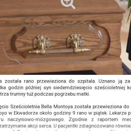
a została rano przewieziona do szpitala. Uznano ją z
ilka godzin później syn siedemdziesięcio sześcioletniej k
trza trumny tuż podczas pogrzebu matki.
cio Sześcioletnia Bella Montoya została przewieziona do 
yo w Ekwadorze około godziny 9 rano w piątek. Lekarze po
ru naczyniowo-mózgowego. Zgodnie z raportem med
trzymanie akcji serca. U pacjentki zdiagnozowano również