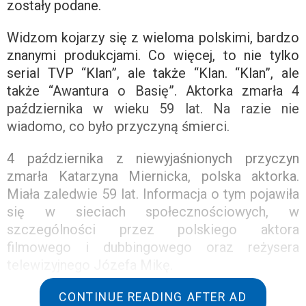
zostały podane.
Widzom kojarzy się z wieloma polskimi, bardzo
znanymi produkcjami. Co więcej, to nie tylko
serial TVP “Klan”, ale także “Klan. “Klan”, ale
także “Awantura o Basię”. Aktorka zmarła 4
października w wieku 59 lat. Na razie nie
wiadomo, co było przyczyną śmierci.
4 października z niewyjaśnionych przyczyn
zmarła Katarzyna Miernicka, polska aktorka.
Miała zaledwie 59 lat. Informacja o tym pojawiła
się w sieciach społecznościowych, w
szczególności przez polskiego aktora
filmowego i dubbingowego oraz reżysera
telewizyjnego Józefa Mikę.
Użytkownik Wiktor Zborowski skomentował tę
CONTINUE READING AFTER AD