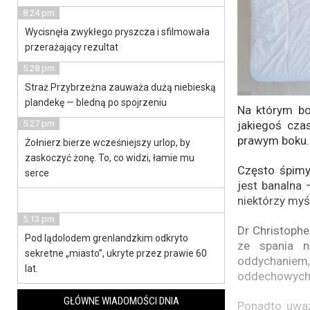
8:24 pm
Wycisnęła zwykłego pryszcza i sfilmowała
przerażający rezultat
5:28 pm
Straż Przybrzeżna zauważa dużą niebieską
plandekę — bledną po spojrzeniu
Na którym bo
jakiegoś cza
5:27 pm
prawym boku.
Żołnierz bierze wcześniejszy urlop, by
zaskoczyć żonę. To, co widzi, łamie mu
Często śpimy
serce
jest banalna 
niektórzy myś
5:13 pm
Dr Christophe
Pod lądolodem grenlandzkim odkryto
ze spania n
sekretne „miasto”, ukryte przez prawie 60
oddychaniem
lat.
oddechowych
GŁÓWNE WIADOMOŚCI DNIA
Ponadto uważ