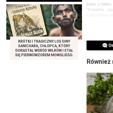
boku z lekko
“Ponadto sp
siedzeniem pr
Co więcej, e
na boku moż
Alzheimera. –
KRÓTKI I TRAGICZNY LOS DINY
lub plecach, 
O
SANICHARA, CHŁOPCA, KTÓRY
na boku” – p
DORASTAŁ WŚRÓD WILKÓW I STAŁ
Medicine.
SIĘ PIERWOWZOREM MOWGLIEGO.
Również 
Profesor Chr
zastosować u
z mózgu, w ty