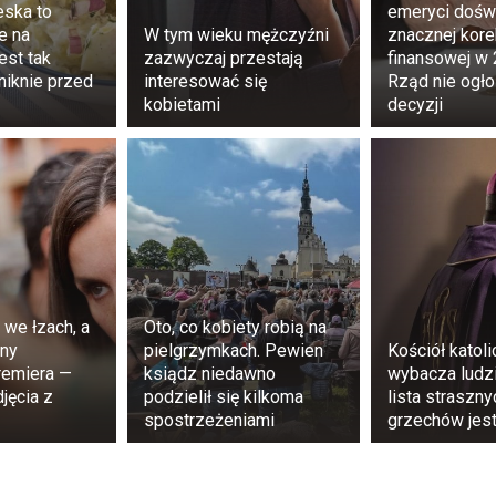
eska to
emeryci dośw
e na
W tym wieku mężczyźni
znacznej kore
est tak
zazwyczaj przestają
finansowej w 
zniknie przed
interesować się
Rząd nie ogłos
kobietami
decyzji
a strona medalu. Jak podkreślają fizjoterapeuci, spanie 
ogami (tak, że są one przyciśnięte do klatki piersiowej) mo
lub stawów. Dzieje się tak dlatego, że pozycja ta nie je
u lepiej spać – prawym czy lewym i jaka jest najlepsza poz
 we łzach, a
Oto, co kobiety robią na
ny
pielgrzymkach. Pewien
Kościół katoli
opher Winter mówi wprost: Unikaj prawego boku i staraj się
emiera —
ksiądz niedawno
wybacza ludzi
kilka. Jeśli śpisz na lewym boku, poprawia się krążenie krwi
jęcia z
podzielił się kilkoma
lista straszny
spostrzeżeniami
grzechów jest
 lewo. Kobiety w ciąży powinny spać na lewym boku lub
dług specjalisty, w tym czasie serce kobiety pracuje intensy
u dodatkowo utrudnia krążenie krwi.