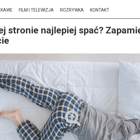
EKAWE
FILM I TELEWIZJA
ROZRYWKA
KONTAKT
ej stronie najlepiej spać? Zapami
cie