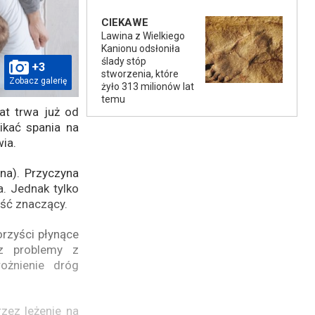
CIEKAWE
Lawina z Wielkiego
Kanionu odsłoniła
ślady stóp
+3
stworzenia, które
Zobacz galerię
żyło 313 milionów lat
temu
at trwa już od
ikać spania na
ia.
na). Przyczyna
a. Jednak tylko
ość znaczący.
rzyści płynące
sz problemy z
ożnienie dróg
zez leżenie na