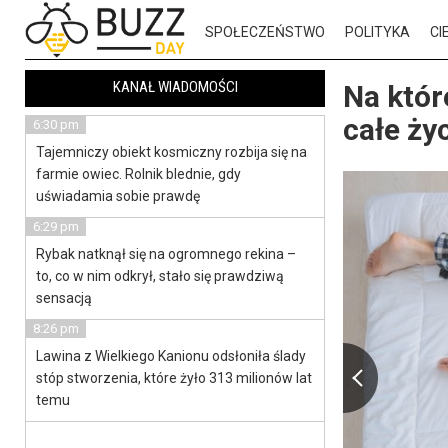
SPOŁECZEŃSTWO
POLITYKA
CI
KANAŁ WIADOMOŚCI
Na któr
całe ży
6:30 pm
Tajemniczy obiekt kosmiczny rozbija się na
farmie owiec. Rolnik blednie, gdy
uświadamia sobie prawdę
6:29 pm
Rybak natknął się na ogromnego rekina –
to, co w nim odkrył, stało się prawdziwą
sensacją
8:26 pm
Lawina z Wielkiego Kanionu odsłoniła ślady
stóp stworzenia, które żyło 313 milionów lat
temu