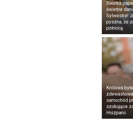
Sałatka papi
świetne dani
Sylwestra! J
pyszna, że ​​
północą
Jest też drug
ściśniętymi n
bólu pleców 
naturalna.
Na którym bok
Królowa była
zdewastowa
Doktor Christ
samochód pr
Powodów jest 
szokujące zd
Hiszpanii
wygina się w
pozycji. – We
na prawym bok