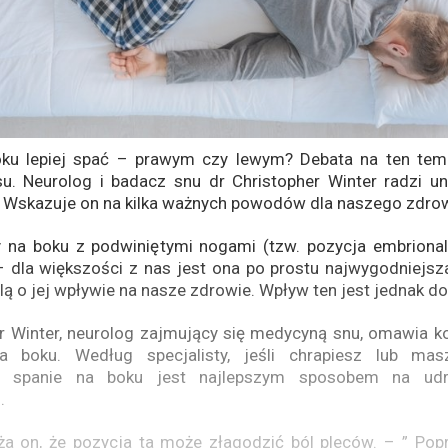
ku lepiej spać – prawym czy lewym? Debata na ten tem
su. Neurolog i badacz snu dr Christopher Winter radzi un
 Wskazuje on na kilka ważnych powodów dla naszego zdrow
 na boku z podwiniętymi nogami (tzw. pozycja embrional
– dla większości z nas jest ona po prostu najwygodniejsz
lą o jej wpływie na nasze zdrowie. Wpływ ten jest jednak d
r Winter, neurolog zajmujący się medycyną snu, omawia ko
a boku. Według specjalisty, jeśli chrapiesz lub ma
, spanie na boku jest najlepszym sposobem na udr
.
a on, że pozycja ta może złagodzić ból pleców. – ” Popr