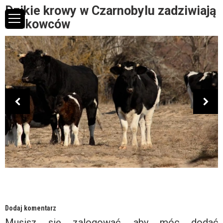
Dzikie krowy w Czarnobylu zadziwiają
naukowców
Dodaj komentarz
Musisz się
zalogować
, aby móc dodać