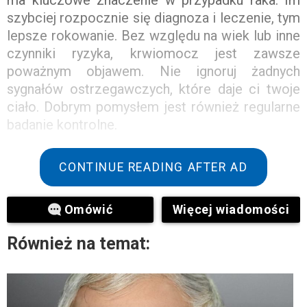
ma kluczowe znaczenie w przypadku raka. Im
szybciej rozpocznie się diagnoza i leczenie, tym
lepsze rokowanie. Bez względu na wiek lub inne
czynniki ryzyka, krwiomocz jest zawsze
poważnym objawem. Nie ignoruj ​​żadnych
sygnałów ostrzegawczych, które daje ci twoje
ciało. Dobrym pomysłem jest również regularne
badanie kontrolne.
CONTINUE READING AFTER AD
Omówić
Więcej wiadomości
Również na temat: