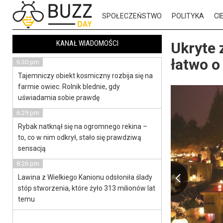
SPOŁECZEŃSTWO
POLITYKA
CI
KANAŁ WIADOMOŚCI
Ukryte 
łatwo o
6:30 pm
Tajemniczy obiekt kosmiczny rozbija się na
farmie owiec. Rolnik blednie, gdy
uświadamia sobie prawdę
6:29 pm
Rybak natknął się na ogromnego rekina –
to, co w nim odkrył, stało się prawdziwą
sensacją
8:26 pm
Lawina z Wielkiego Kanionu odsłoniła ślady
stóp stworzenia, które żyło 313 milionów lat
temu