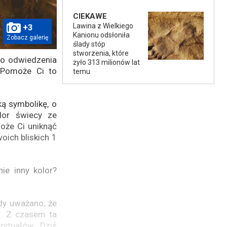
CIEKAWE
Lawina z Wielkiego
+3
Kanionu odsłoniła
Zobacz galerię
ślady stóp
stworzenia, które
do odwiedzenia
żyło 313 milionów lat
. Pomoże Ci to
temu
ką symbolikę, o
lor świecy ze
oże Ci uniknąć
oich bliskich 1
ie inny kolor?
dy uważano, że
h. Z czasem ta
rytuałów. Dziś