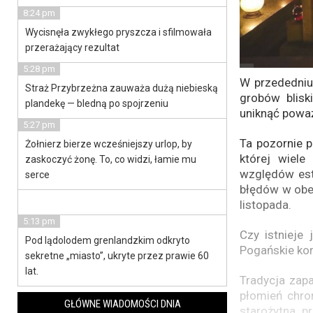
8:24 pm
Wycisnęła zwykłego pryszcza i sfilmowała
przerażający rezultat
5:28 pm
W przededniu
Straż Przybrzeżna zauważa dużą niebieską
grobów blisk
plandekę — bledną po spojrzeniu
uniknąć powa
5:27 pm
Ta pozornie p
Żołnierz bierze wcześniejszy urlop, by
której wiele
zaskoczyć żonę. To, co widzi, łamie mu
względów est
serce
błędów w obec
listopada.
5:13 pm
Czy istnieje
Pod lądolodem grenlandzkim odkryto
Pogańskie kor
sekretne „miasto”, ukryte przez prawie 60
lat.
Tradycja zap
płomień chro
GŁÓWNE WIADOMOŚCI DNIA
starożytna p