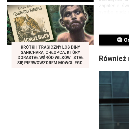
zapalenie św
symbol nadzie
W VII wieku p
nadało pło
wytwarzania
O
nowoczesne la
KRÓTKI I TRAGICZNY LOS DINY
SANICHARA, CHŁOPCA, KTÓRY
Kolor świecy
Również 
DORASTAŁ WŚRÓD WILKÓW I STAŁ
Czerwony jes
SIĘ PIERWOWZOREM MOWGLIEGO.
także sposó
podczas uroc