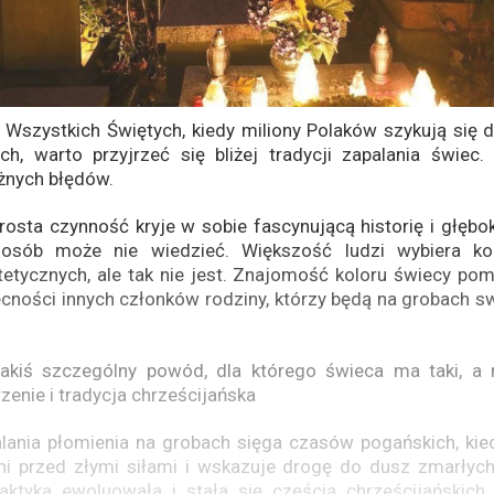
 Wszystkich Świętych, kiedy miliony Polaków szykują się 
ich, warto przyjrzeć się bliżej tradycji zapalania świec
żnych błędów.
rosta czynność kryje w sobie fascynującą historię i głębo
 osób może nie wiedzieć. Większość ludzi wybiera ko
etycznych, ale tak nie jest. Znajomość koloru świecy pom
ności innych członków rodziny, którzy będą na grobach sw
 jakiś szczególny powód, dla którego świeca ma taki, a n
zenie i tradycja chrześcijańska
alania płomienia na grobach sięga czasów pogańskich, kie
ni przed złymi siłami i wskazuje drogę do dusz zmarłyc
raktyka ewoluowała i stała się częścią chrześcijańskich 