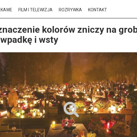
EKAWE
FILM I TELEWIZJA
ROZRYWKA
KONTAKT
znaczenie kolorów zniczy na gro
 wpadkę i wsty