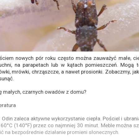
ściem nowych pór roku często można zauważyć małe, c
hni, na parapetach lub w kątach pomieszczeń. Mogą to
ki, mrówki, chrząszcze, a nawet prosionki. Zobaczmy, jak
sunąć.
ię małych, czarnych owadów z domu?
ratura
l Odin zaleca aktywne wykorzystanie ciepła. Pościel i ubrani
 60°C (140°F) przez co najmniej 30 minut. Meble można sz
wić na bezpośrednie działanie promieni słonecznych.