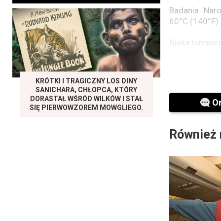
Badania Naro
60°C (140°F) 
Niska temper
KRÓTKI I TRAGICZNY LOS DINY
SANICHARA, CHŁOPCA, KTÓRY
DORASTAŁ WŚRÓD WILKÓW I STAŁ
O
SIĘ PIERWOWZOREM MOWGLIEGO.
Również 
Tkaniny i dr
-18°C (-18°C)