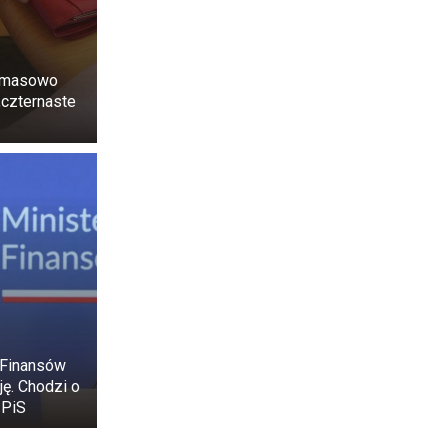
 para czułków i
i masowo
„czternaste
żywienia.
nej i cukru.
 gromadzi się
ie.
 Finansów
ję. Chodzi o
 PiS