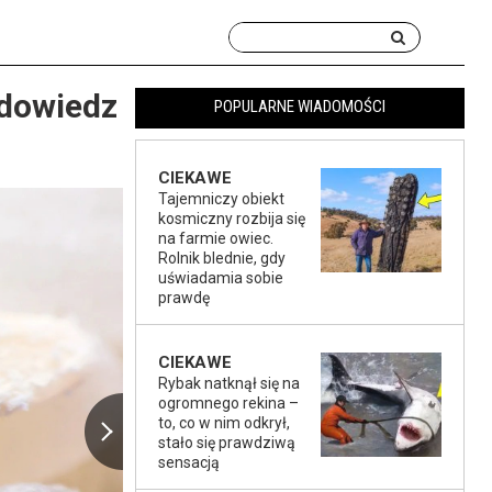
 dowiedz
POPULARNE WIADOMOŚCI
CIEKAWE
Tajemniczy obiekt
kosmiczny rozbija się
na farmie owiec.
Rolnik blednie, gdy
uświadamia sobie
prawdę
CIEKAWE
Rybak natknął się na
ogromnego rekina –
to, co w nim odkrył,
stało się prawdziwą
sensacją