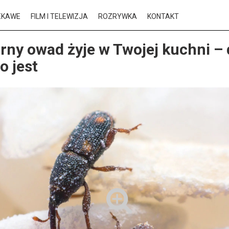
EKAWE
FILM I TELEWIZJA
ROZRYWKA
KONTAKT
rny owad żyje w Twojej kuchni –
to jest