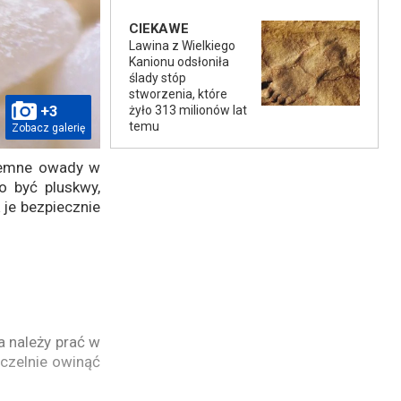
CIEKAWE
Lawina z Wielkiego
Kanionu odsłoniła
ślady stóp
stworzenia, które
+3
żyło 313 milionów lat
temu
Zobacz galerię
iemne owady w
 być pluskwy,
 je bezpiecznie
a należy prać w
czelnie owinąć