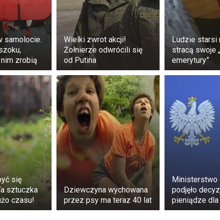
 pojawiają się w pobliżu parapetów. Ich trójczłonowe ciało,
łowów pozwalają je łatwo zidentyfikować.
w samolocie.
Wielki zwrot akcji!
Ludzie stars
szoku,
Żołnierze odwrócili się
stracą swoje 
 nim zrobią
od Putina
emerytury”
e, w którym się gromadzą – w pobliżu wilgoci lub źródła po
erzchnię roztworem octu lub użyj mieszanki sody oczyszczo
rzu domowego
zu domowego zazwyczaj zamieszkują miejsca, w których
zą, ale ich produkty przemiany materii mogą wywoływać alerg
ć ich liczbę?
yć się
Ministerstwo
rz pościel.
a sztuczka
Dziewczyna wychowana
podjęło decyz
użo czasu!
przez psy ma teraz 40 lat
pieniądze dla
rac i stosuj pokrowce ochronne.