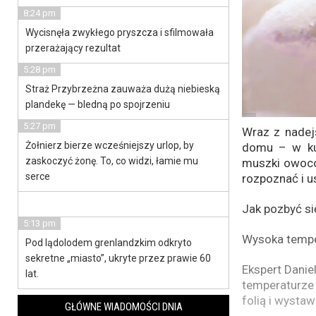
8:24 pm
Wycisnęła zwykłego pryszcza i sfilmowała
przerażający rezultat
5:28 pm
Straż Przybrzeżna zauważa dużą niebieską
plandekę — bledną po spojrzeniu
5:27 pm
Wraz z nadej
Żołnierz bierze wcześniejszy urlop, by
domu – w kuc
zaskoczyć żonę. To, co widzi, łamie mu
muszki owoców
serce
rozpoznać i u
Jak pozbyć s
5:13 pm
Wysoka tempe
Pod lądolodem grenlandzkim odkryto
sekretne „miasto”, ukryte przez prawie 60
Ekspert Danie
lat.
temperaturze
folią i wysta
GŁÓWNE WIADOMOŚCI DNIA