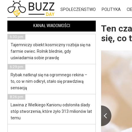
SPOŁECZEŃSTWO
POLITYKA
CI
KANAŁ WIADOMOŚCI
Ten cza
się, co 
6:30 pm
Tajemniczy obiekt kosmiczny rozbija się na
farmie owiec. Rolnik blednie, gdy
uświadamia sobie prawdę
6:29 pm
Rybak natknął się na ogromnego rekina –
to, co w nim odkrył, stało się prawdziwą
sensacją
8:26 pm
Lawina z Wielkiego Kanionu odsłoniła ślady
stóp stworzenia, które żyło 313 milionów lat
temu