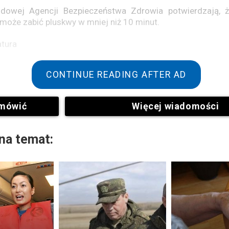
dowej Agencji Bezpieczeństwa Zdrowia potwierdzają, ż
może zabić pluskwy w mniej niż 10 minut.
atura
CONTINUE READING AFTER AD
mówić
Więcej wiadomości
na temat:
obne przedmioty należy umieścić w woreczkach i zamrozić 
 na co najmniej 72 godziny. Mrówki