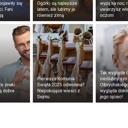
pojawiły się
Ogórki są najlepsze
wypij na noc; 
i. Fani
latem, ale lubimy je
uwierzysz w
ją
również zimą
oczom
Tak wygląda 
Pierwsza Komunia
nieślubny syn
ze znaki
Święta 2025 odwołana?
Olbrychskiego
ą dobre
Niepokojące wieści z
wygląda dokła
Sejmu
jego ojciec!