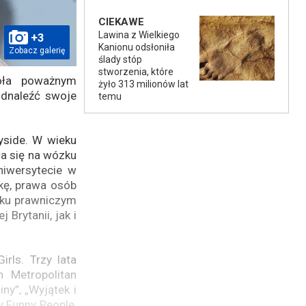
CIEKAWE
Lawina z Wielkiego
+3
Kanionu odsłoniła
Zobacz galerię
ślady stóp
stworzenia, które
zoła poważnym
żyło 313 milionów lat
odnaleźć swoje
temu
yside. W wieku
ła się na wózku
niwersytecie w
kę, prawa osób
dku prawniczym
Brytanii, jak i
rls. Trzy lata
 Metropolitan
ny”, „Wyjątek i
y Funny People,