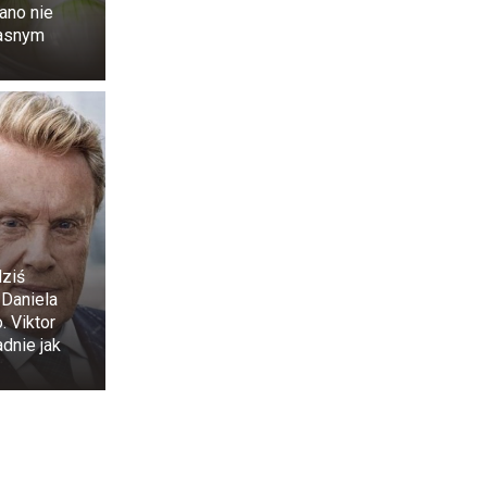
rano nie
łasnym
dziś
 Daniela
. Viktor
dnie jak