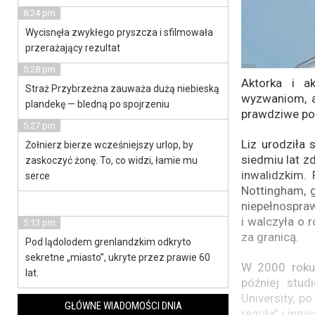
8:24 pm
Wycisnęła zwykłego pryszcza i sfilmowała
przerażający rezultat
5:28 pm
Aktorka i a
Straż Przybrzeżna zauważa dużą niebieską
wyzwaniom, a
plandekę — bledną po spojrzeniu
prawdziwe po
5:27 pm
Liz urodziła
Żołnierz bierze wcześniejszy urlop, by
siedmiu lat z
zaskoczyć żonę. To, co widzi, łamie mu
inwalidzkim.
serce
Nottingham, 
niepełnospraw
i walczyła o 
5:13 pm
za granicą.
Pod lądolodem grenlandzkim odkryto
sekretne „miasto”, ukryte przez prawie 60
W 2000 roku 
lat.
później stu
University, p
GŁÓWNE WIADOMOŚCI DNIA
reguła” i inn