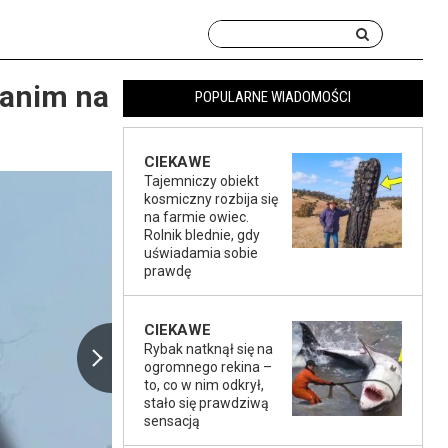
zanim na
POPULARNE WIADOMOŚCI
CIEKAWE
Tajemniczy obiekt
kosmiczny rozbija się
na farmie owiec.
Rolnik blednie, gdy
uświadamia sobie
prawdę
CIEKAWE
Rybak natknął się na
ogromnego rekina –
to, co w nim odkrył,
stało się prawdziwą
sensacją