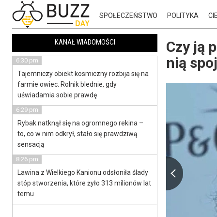
SPOŁECZEŃSTWO
POLITYKA
CI
KANAŁ WIADOMOŚCI
Czy ją 
nią spo
6:30 pm
Tajemniczy obiekt kosmiczny rozbija się na
farmie owiec. Rolnik blednie, gdy
uświadamia sobie prawdę
6:29 pm
Rybak natknął się na ogromnego rekina –
to, co w nim odkrył, stało się prawdziwą
sensacją
8:26 pm
Lawina z Wielkiego Kanionu odsłoniła ślady
stóp stworzenia, które żyło 313 milionów lat
temu