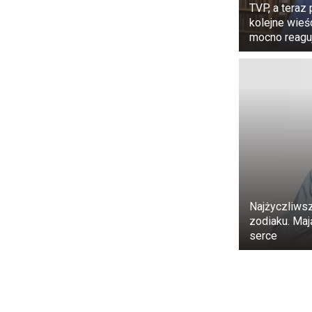
TVP, a teraz 
kolejne wieśc
mocno reagu
Najżyczliws
zodiaku. Maj
serce