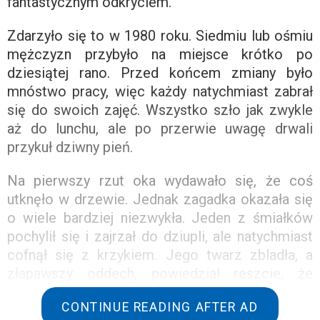
fantastycznym odkryciem.
Zdarzyło się to w 1980 roku. Siedmiu lub ośmiu
mężczyzn przybyło na miejsce krótko po
dziesiątej rano. Przed końcem zmiany było
mnóstwo pracy, więc każdy natychmiast zabrał
się do swoich zajęć. Wszystko szło jak zwykle
aż do lunchu, ale po przerwie uwagę drwali
przykuł dziwny pień.
Na pierwszy rzut oka wydawało się, że coś
utknęło w drzewie. Jednak zagadka okazała się
o wiele bardziej niezwykła. Jeden z śmiałków
pochylił się i zajrzał do dziupli, ale natychmiast
cofnął się z krzykiem. Jego twarz zbladła, a
złapawszy oddech, powiedział reszcie, że
widział w środku jakieś stworzenie.
CONTINUE READING AFTER AD