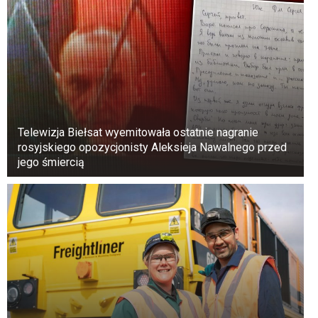
wydrążonego pnia na wysokość prawie
dziewięciu metrów i utknął w pułapce, nie
mogąc się wydostać. Zginął tam, a dzięki
warunkom panującym wewnątrz drzewa jego
ciało zostało zachowane.
Telewizja Biełsat wyemitowała ostatnie nagranie
rosyjskiego opozycjonisty Aleksieja Nawalnego przed
jego śmiercią