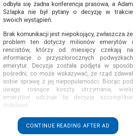
odbyła się żadna konferencja prasowa, a Adam
Szlapka nie był pytany o decyzję w trakcie
swoich wystąpień.
Brak komunikacji jest niepokojący, zwłaszcza że
problem ten dotyczy milionów emerytów i
rencistów, którzy od miesięcy czekają na
informacje o przyszłorocznych podwyżkach
emerytur. Decyzja została podjęta w sposób
pośredni, co może wskazywać, że rząd zdawał
sobie sprawę z jej niepopularności. Biorąc pod
uwagę rosnące koszty utrzymania, wielu
emerytów odczuje tę decyzję szczególnie
dotkliwie.
Podwyżka o 4,9% to znaczący spadek w
CONTINUE READING AFTER AD
porównaniu z poprzednimi latami. Emeryci
wciąż wspominają waloryzację o 14,8% w 2023