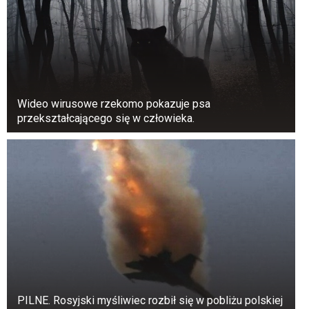
Czternasta emerytura może również stanowić
Wideo wirusowe rzekomo pokazuje psa
dodatkowy problem. Próg pełnej wypłaty
przekształcającego się w człowieka.
pozostaje na poziomie 2900 zł brutto i nie
będzie waloryzowany. W rezultacie niektórzy
emeryci, którzy przekroczyli ten limit po
podwyżce, stracą prawo do pełnego
świadczenia.
PILNE. Rosyjski myśliwiec rozbił się w pobliżu polskiej