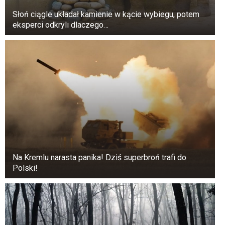
ekonomicznym mającym na celu ochronę siły
Słoń ciągle układał kamienie w kącie wybiegu, potem
nabywczej świadczeń, a nie instrumentem
eksperci odkryli dlaczego…
politycznym.
Na Kremlu narasta panika! Dziś superbroń trafi do
Polski!