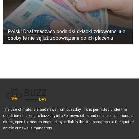
słabło. Ratowanie, odbudowa, ochrona – ich
droga była jasna. Stojąc ramię w ramię i patrząc
na sanktuarium, które stworzyli, zdali sobie
sprawę, że nie są już tylko właścicielami farmy,
Polski Deal znacząco podniósł składki zdrowotne, ale
ale strażnikami dzikiej przyrody.
osoby te nie są już zobowiązane do ich płacenia
The use of materials and news from buzzday.info is permitted under the
condition of linking to buzzday.info For news sites and online publications, a
direct, open for search engines, hyperlink in the first paragraph to the quoted
article or news is mandatory.