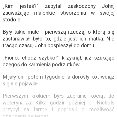
„Kim jesteś?” zapytał zaskoczony John,
zauważając maleńkie stworzenia w swojej
stodole.
Były takie małe i pierwszą rzeczą, o którą się
zastanawiał, było to, gdzie jest ich matka. Nie
tracąc czasu, John pospieszył do domu.
„Fiono, chodź szybko!” krzyknął, już szukając
czegoś do karmienia podrzutków.
Mijały dni, potem tygodnie, a dorosły kot wciąż
się nie pojawiał.
Pierwszym krokiem było zabranie kociąt do
weterynarza. Kilka godzin później dr Nichols
przybył na farmę i poprosił o możliwość
obejrzenia zwierząt.