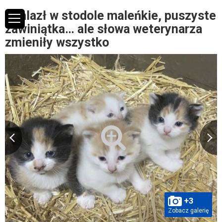
Znalazł w stodole maleńkie, puszyste
zawiniątka… ale słowa weterynarza
zmieniły wszystko
+3
Zobacz galerię