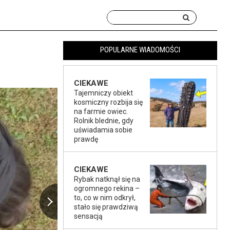
POPULARNE WIADOMOŚCI
CIEKAWE
Tajemniczy obiekt
kosmiczny rozbija się
na farmie owiec.
Rolnik blednie, gdy
uświadamia sobie
prawdę
CIEKAWE
Rybak natknął się na
ogromnego rekina –
to, co w nim odkrył,
stało się prawdziwą
sensacją