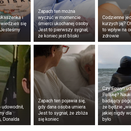
Zapach ten można
ukaszenka i
wyczuć w momencie
Codzienne je
iedzieli się
śmierci ukochanej osoby.
kurzych jaj? O
„Jesteśmy
Jest to pierwszy sygnał,
to wpływ na o
że koniec jest bliski
zdrowie
 podjęła oficjalne kroki prawne i zwróciła się do sądu o
młodszą siostrą.
Starania 21-latki odniosły skutek i stał
wną 15-latki.
Czy Eowyn ud
entach legalne – podkreśliła Hunter Nelson na TikToku.
Polskę? Nauk
Zapach ten pojawia się,
badający pog
 udowodnił,
gdy dana osoba umiera.
że będzie „wie
jny dla
Jest to sygnał, że zbliża
jakiej nigdy w
, Donalda
się koniec
było