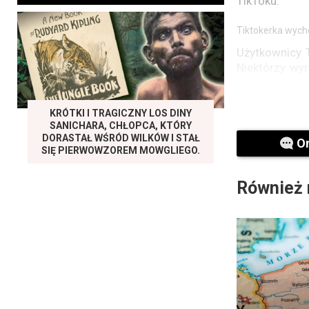
TikToku.
Tiktokerka wycho
Użytkownicy T
Niektórzy wyr
kilka lat. Ni
Peruwianka Li
KRÓTKI I TRAGICZNY LOS DINY
SANICHARA, CHŁOPCA, KTÓRY
“Miałaś sześć 
DORASTAŁ WŚRÓD WILKÓW I STAŁ
twoich słów 
O
SIĘ PIERWOWZOREM MOWGLIEGO.
chodziło?” – n
Również 
W końcu Hunt
że 15-latka j
nastolatka st
zastępczej, N