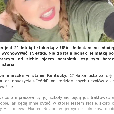
n jest 21-letnią tiktokerką z USA. Jednak mimo młode
 wychowywać 15-latkę. Nie została jednak jej matką p
arszym od siebie ojcem nastolatki czy tym bardzi
istoria.
on mieszka w stanie Kentucky.
21-latka uskarża się
 ani nauczyciele “córki”, ani rodzice innych uczniów z kla
oważnie.
odzice ani pracownicy jej szkoły nie będą już traktować 
bie, jak będą mnie pytać, w której jestem klasie, skoro 
y – ubolewa Hunter Nelson w jednym z filmików opub