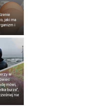
dzenie
to, jaki ma
rganizm i
 przyznanie jej
a się oficjalną
erzy w
owiec
odę mówi,
lka burza”,
cześniej nie