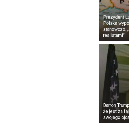
Prezydent Ł
Polska wypow
stanowczo. 
realistami”
Hunter Nelson
opieki nad 
opiekunką pra
To w stu proc
Barron Trump
że jest za fa
swojego ojca