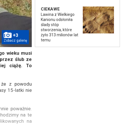
CIEKAWE
Lawina z Wielkiego
Kanionu odsłoniła
ślady stóp
stworzenia, które
+3
żyło 313 milionów lat
temu
Zobacz galerię
go wieku musi
oprzez ślub ze
ej ciążę. To
, że z powodu
sy 15-latki nie
mnie poważnie.
chodzimy na te
likowanych na