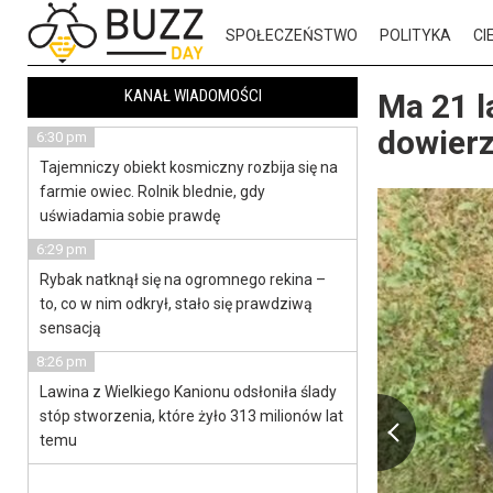
SPOŁECZEŃSTWO
POLITYKA
CI
KANAŁ WIADOMOŚCI
Ma 21 la
dowierz
6:30 pm
Tajemniczy obiekt kosmiczny rozbija się na
farmie owiec. Rolnik blednie, gdy
uświadamia sobie prawdę
6:29 pm
Rybak natknął się na ogromnego rekina –
to, co w nim odkrył, stało się prawdziwą
sensacją
8:26 pm
Lawina z Wielkiego Kanionu odsłoniła ślady
stóp stworzenia, które żyło 313 milionów lat
temu