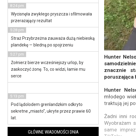
8:24 pm
Wycisnęła zwykłego pryszcza i sfilmowała
przerażający rezultat
5:28 pm
Straż Przybrzeżna zauważa dużą niebieską
plandekę — bledną po spojrzeniu
5:27 pm
Hunter Nelso
Żołnierz bierze wcześniejszy urlop, by
samodzielnie
zaskoczyć żonę. To, co widzi, łamie mu
znacznie st
serce
poruszająca h
Hunter Nels
młodego wieku
5:13 pm
traktują jej p
Pod lądolodem grenlandzkim odkryto
sekretne „miasto”, ukryte przez prawie 60
Żadni inni r
lat.
Wyobrażam so
same imprez
GŁÓWNE WIADOMOŚCI DNIA