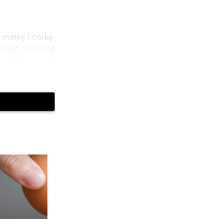
 matkę i córkę.
 mając zaledwie
historii, czyli
ściu lat?!”, “Z
y o to właśnie
 wytłumaczyła,
yje, więc kiedy
ona w rodzinie