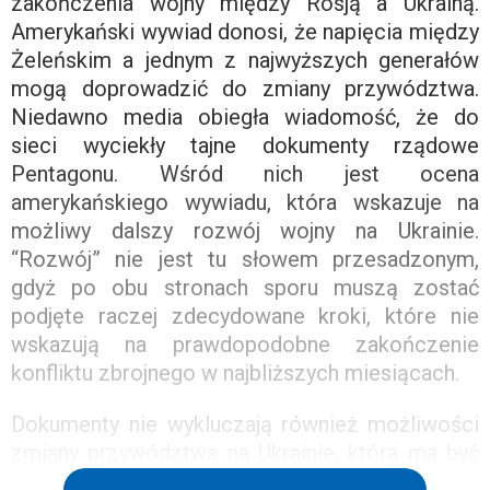
zakończenia wojny między Rosją a Ukrainą.
Amerykański wywiad donosi, że napięcia między
Żeleńskim a jednym z najwyższych generałów
mogą doprowadzić do zmiany przywództwa.
Niedawno media obiegła wiadomość, że do
sieci wyciekły tajne dokumenty rządowe
Pentagonu. Wśród nich jest ocena
amerykańskiego wywiadu, która wskazuje na
możliwy dalszy rozwój wojny na Ukrainie.
“Rozwój” nie jest tu słowem przesadzonym,
gdyż po obu stronach sporu muszą zostać
podjęte raczej zdecydowane kroki, które nie
wskazują na prawdopodobne zakończenie
konfliktu zbrojnego w najbliższych miesiącach.
Dokumenty nie wykluczają również możliwości
zmiany przywództwa na Ukrainie, która ma być
ponoć wynikiem konfliktu między Wołodymyrem