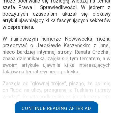
może pochwalić się rozległą wiedzą na temat
szefa Prawa i Sprawiedliwości. W jednym z
poczytnych czasopism ukazał się ciekawy
artykuł ujawniający kilka fascynujących sekretów
wicepremiera.
W najnowszym numerze Newsweeka można
przeczytać o Jarosławie Kaczyńskim z innej,
nieco bardziej intymnej strony. Renata Grochal,
znana dziennikarka, zajęła się tym tematem, a w
swoim artykule ujawniła kilka interesujących
faktów na temat słynnego polityka.
Zaczęła od “głównej trójcy”, pisząc, że boi się
on “ludzi na ulicy, przegranej z Tuskiem i utraty
władzy”. Renata podkreśliła, że jego koszmarem
jest w jego własnych szeregach.
CONTINUE READING AFTER AD