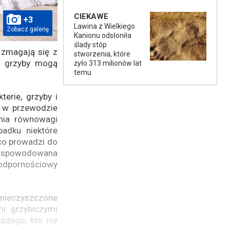
CIEKAWE
+3
Lawina z Wielkiego
Zobacz galerię
Kanionu odsłoniła
ślady stóp
 zmagają się z
stworzenia, które
e grzyby mogą
żyło 313 milionów lat
temu
erie, grzyby i
ne w przewodzie
nia równowagi
adku niektóre
 co prowadzi do
a spowodowana
 odpornościowy
anieczyszczone
mi grzybiczymi
żdego, kto nie