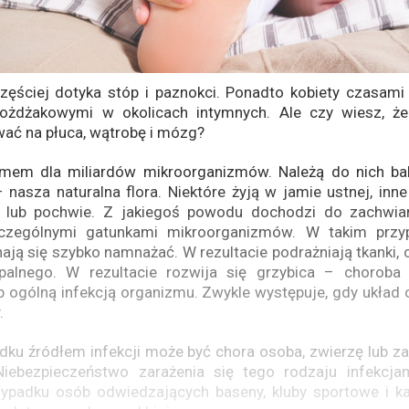
częściej dotyka stóp i paznokci. Ponadto kobiety czasami
rożdżakowymi w okolicach intymnych. Ale czy wiesz, ż
ać na płuca, wątrobę i mózg?
omem dla miliardów mikroorganizmów. Należą do nich bakt
– nasza naturalna flora. Niektóre żyją w jamie ustnej, in
lub pochwie. Z jakiegoś powodu dochodzi do zachwia
czególnymi gatunkami mikroorganizmów. W takim przyp
ają się szybko namnażać. W rezultacie podrażniają tkanki,
palnego. W rezultacie rozwija się grzybica – chorob
b ogólną infekcją organizmu. Zwykle występuje, gdy układ
.
dku źródłem infekcji może być chora osoba, zwierzę lub z
Niebezpieczeństwo zarażenia się tego rodzaju infekcja
rzypadku osób odwiedzających baseny, kluby sportowe i ka