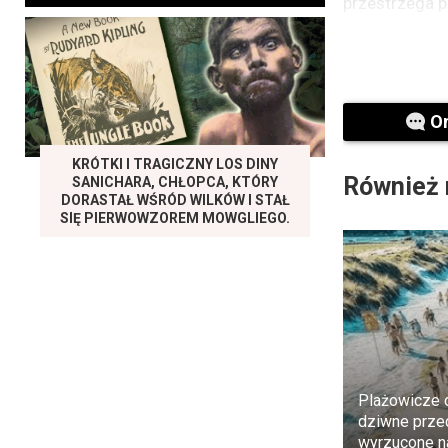
przestrzega 
Przyczyny i
sterydami, 
cukrzycą, n
hormonalnymi
O
przepracowan
pachwin, paz
KRÓTKI I TRAGICZNY LOS DINY
zależności o
Również 
SANICHARA, CHŁOPCA, KTÓRY
objawów, a s
DORASTAŁ WŚRÓD WILKÓW I STAŁ
SIĘ PIERWOWZOREM MOWGLIEGO.
ginekologa.
tymczasowe zł
Grzybice płuc
lada problem 
chorobom zw
układu krwio
narażone są
chemioterapii
Plażowicze 
dziwne prze
Podczas prze
wyrzucone n