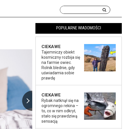
POPULARNE WIADOMOŚCI
CIEKAWE
Tajemniczy obiekt
kosmiczny rozbija się
na farmie owiec.
Rolnik blednie, gdy
uświadamia sobie
prawdę
CIEKAWE
Rybak natknął się na
ogromnego rekina –
to, co w nim odkrył,
stało się prawdziwą
sensacją