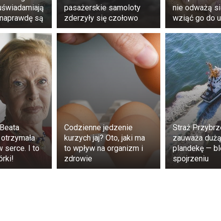
ki mogły zastąpić komórki nowotworowe. W rezultacie g
uświadamiają
pasażerskie samoloty
nie odważą s
ą zasiedlać narządy, do których nie mogłyby się dosta
 naprawdę są
zderzyły się czołowo
wziąć go do u
wy funkcjonował normalnie. Ich naturalnym środowis
wodu pokarmowego, pochwy i ujścia cewki moczowej. Wn
 często przypomina infekcję wirusową lub bakteryjną (
by, zatok, suchy kaszel), co utrudnia postawienie prawidłow
Beata
Codzienne jedzenie
Straż Przybr
 otrzymała
kurzych jaj? Oto, jaki ma
zauważa dużą
 serce. I to
to wpływ na organizm i
plandekę — b
órki!
zdrowie
spojrzeniu