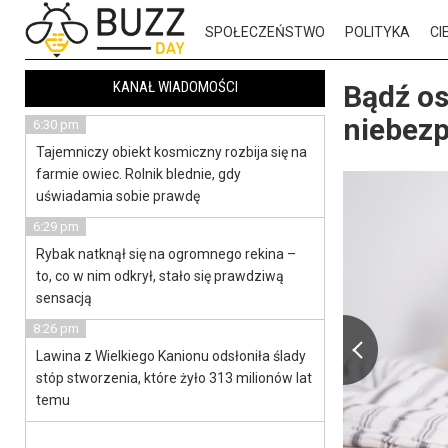
SPOŁECZEŃSTWO
POLITYKA
CI
KANAŁ WIADOMOŚCI
Bądź os
niebez
6:30 pm
Tajemniczy obiekt kosmiczny rozbija się na
farmie owiec. Rolnik blednie, gdy
uświadamia sobie prawdę
6:29 pm
Rybak natknął się na ogromnego rekina –
to, co w nim odkrył, stało się prawdziwą
sensacją
8:26 pm
Lawina z Wielkiego Kanionu odsłoniła ślady
stóp stworzenia, które żyło 313 milionów lat
temu