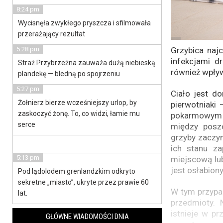
8:24 pm
Wycisnęła zwykłego pryszcza i sfilmowała
przerażający rezultat
5:28 pm
Grzybica naj
infekcjami d
Straż Przybrzeżna zauważa dużą niebieską
również wpływ
plandekę — bledną po spojrzeniu
5:27 pm
Ciało jest d
Żołnierz bierze wcześniejszy urlop, by
pierwotniaki 
zaskoczyć żonę. To, co widzi, łamie mu
pokarmowym 
serce
między posz
grzyby zaczyn
ich stanu za
5:13 pm
miejscową lu
jest osłabiony
Pod lądolodem grenlandzkim odkryto
sekretne „miasto”, ukryte przez prawie 60
W tym przypa
lat.
przedmioty. 
istnieje w p
GŁÓWNE WIADOMOŚCI DNIA