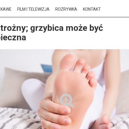
EKAWE
FILM I TELEWIZJA
ROZRYWKA
KONTAKT
trożny; grzybica może być
pieczna