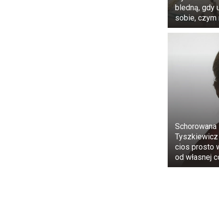
zdrowe komór
bledną, gdy 
drożdże, mog
sobie, czym
odpornościo
śluzowe prze
do organizmu
stawów, wątro
Schorowana 
Tyszkiewicz
cios prosto w
od własnej c