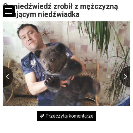
Co niedźwiedź zrobił z mężczyzną
ratującym niedźwiadka
💬 Przeczytaj komentarze